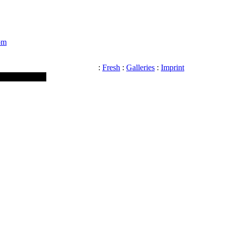
om
:
Fresh
:
Galleries
:
Imprint