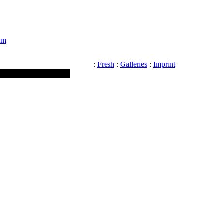
om
:
Fresh
:
Galleries
:
Imprint